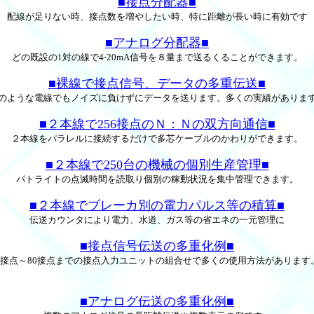
■接点分配器■
配線が足りない時、接点数を増やしたい時、特に距離が長い時に有効です
■アナログ分配器■
どの既設の1対の線で4-20mA信号を８量まで送るくることができます。
■裸線で接点信号、データの多重伝送■
のような電線でもノイズに負けずにデータを送ります。多くの実績がありま
■２本線で256接点のＮ：Ｎの双方向通信■
２本線をパラレルに接続するだけで多芯ケーブルのかわりができます。
■２本線で250台の機械の個別生産管理■
パトライトの点滅時間を読取り個別の稼動状況を集中管理できます。
■２本線でブレーカ別の電力パルス等の積算■
伝送カウンタにより電力、水道、ガス等の省エネの一元管理に
■接点信号伝送の多重化例■
1接点～80接点までの接点入力ユニットの組合せで多くの使用方法があります
■アナログ伝送の多重化例■