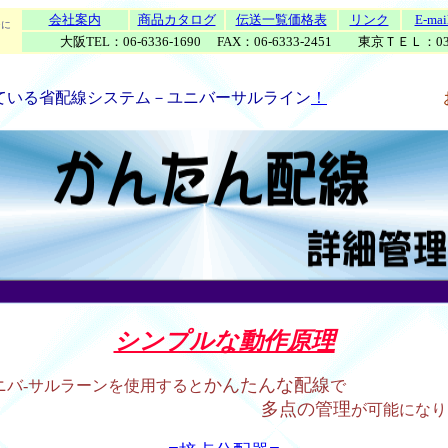
会社案内
商品カタログ
伝送一覧価格表
リンク
E-mai
に
大阪TEL：06-6336-1690 FAX：06-6333-2451 東京ＴＥＬ：03-6
ている省配線システム－ユニバーサルライン
！
シンプルな動作原理
かんたんな配線
ニバ-サルラーンを使用すると
多点の管理
が可能になり