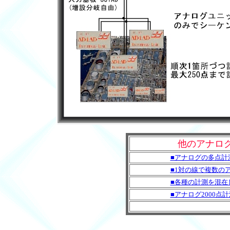
他のアナロ
■アナログの多点計
■1対の線で複数の
■各種の計測を混在
■アナログ2000点