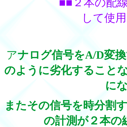
■■２本の配
して使用
ア
ナログ信号をA/D変
のように劣化すること
に
またその信号を時分割
の計測が２本の