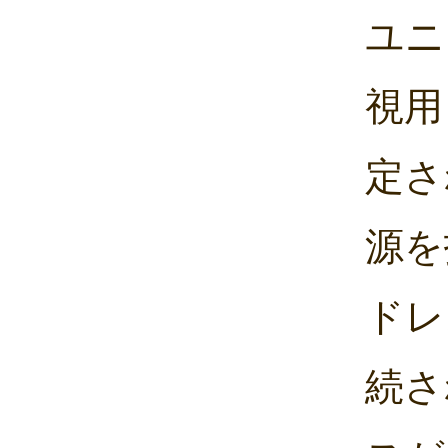
ユニ
視用
定さ
源を
ドレ
続さ