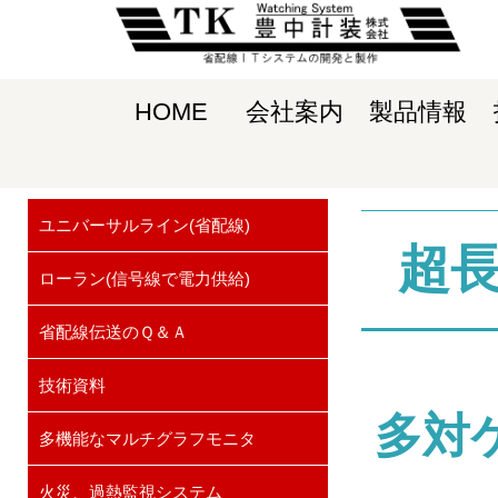
HOME
会社案内
製品情報
ユニバーサルライン(省配線)
超
ローラン(信号線で電力供給)
省配線伝送のＱ＆Ａ
技術資料
多対
多機能なマルチグラフモニタ
火災、過熱監視システム