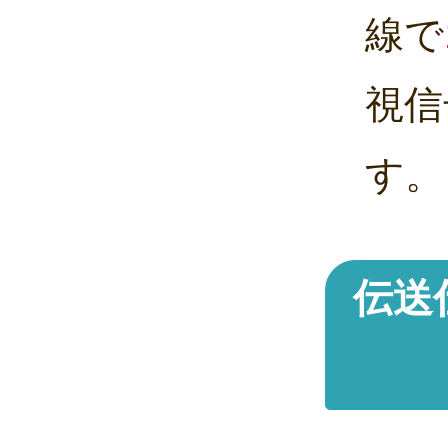
線で
視信
す。
伝送