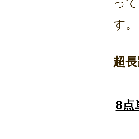
って
す。
超長
8