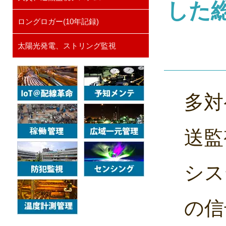
した
ロングロガー(10年記録)
太陽光発電、ストリング監視
多対
送監
シス
の信