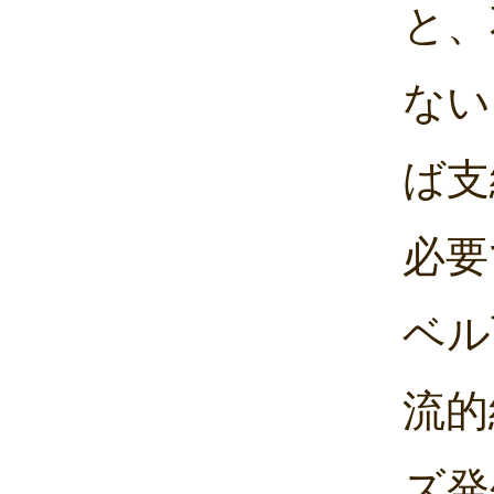
と、
ない
ば支
必要
ベル
流的
ズ発