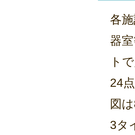
各施
器室
トで
24
図は
3タ